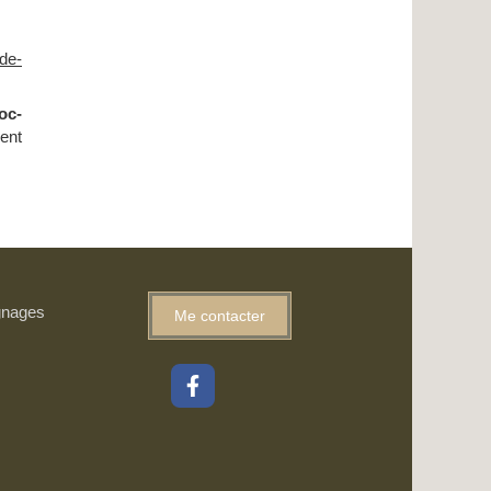
de-
oc-
ent
gnages
Me contacter