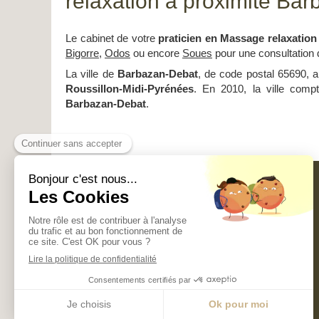
relaxation à proximité Ba
Le cabinet de votre
praticien en Massage relaxation
Bigorre
,
Odos
ou encore
Soues
pour une consultation 
La ville de
Barbazan-Debat
, de code postal 65690, 
Roussillon-Midi-Pyrénées
. En 2010, la ville compt
Barbazan-Debat
.
EDNA MASSAGES
ET SOINS
ENERGETIQUES