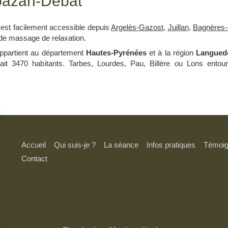
rbazan-Debat
est facilement accessible depuis
Argelès-Gazost
,
Juillan
,
Bagnères-
de massage de relaxation.
appartient au département
Hautes-Pyrénées
et à la région
Langued
ait 3470 habitants. Tarbes, Lourdes, Pau, Billère ou Lons entour
Accueil
Qui suis-je ?
La séance
Infos pratiques
Témoi
Contact