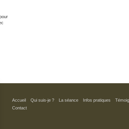
pour
ec
Accueil
Qui suis-je ?
La séance
Infos pratiques
Témoi
Contact