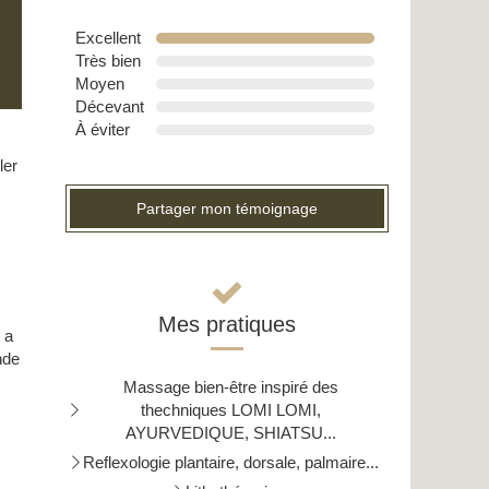
Excellent
Très bien
Moyen
Décevant
À éviter
ler
Partager mon témoignage
Mes pratiques
 a
nde
Massage bien-être inspiré des
thechniques LOMI LOMI,
AYURVEDIQUE, SHIATSU...
Reflexologie plantaire, dorsale, palmaire...