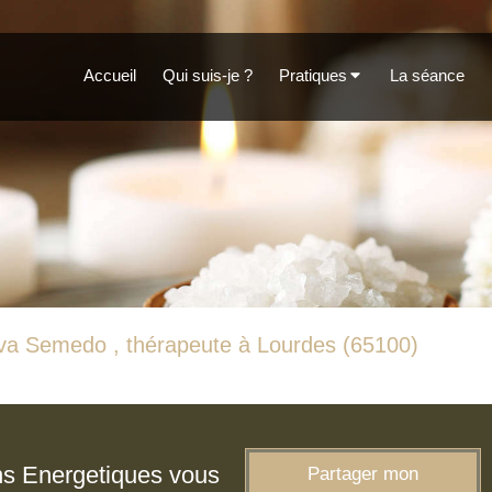
Accueil
Qui suis-je ?
Pratiques
La séance
va Semedo , thérapeute à Lourdes (65100)
ns Energetiques vous
Partager mon