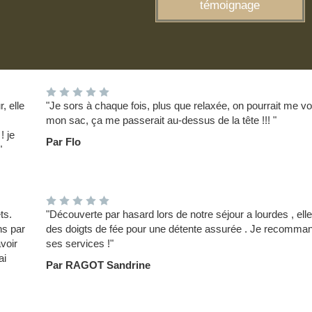
témoignage
, elle
"Je sors à chaque fois, plus que relaxée, on pourrait me vo
mon sac, ça me passerait au-dessus de la tête !!! "
 je
Par Flo
"
ts.
"Découverte par hasard lors de notre séjour a lourdes , elle
ns par
des doigts de fée pour une détente assurée . Je recomma
voir
ses services !"
ai
Par RAGOT Sandrine