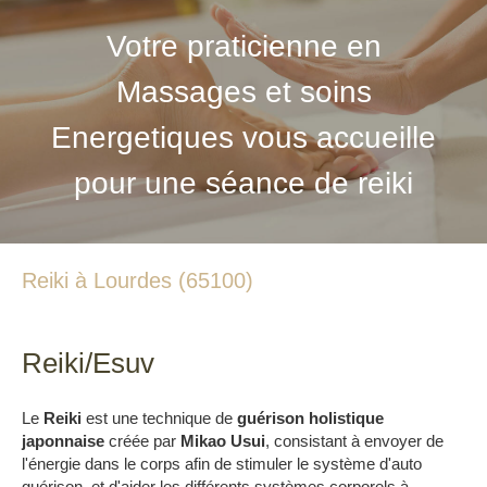
Votre praticienne en
Massages et soins
Energetiques vous accueille
pour une séance de reiki
Reiki à Lourdes (65100)
Reiki/Esuv
Le
Reiki
est une technique de
guérison holistique
japonnaise
créée par
Mikao Usui
, consistant à envoyer de
l'énergie dans le corps afin de stimuler le système d'auto
guérison, et d'aider les différents systèmes corporels à