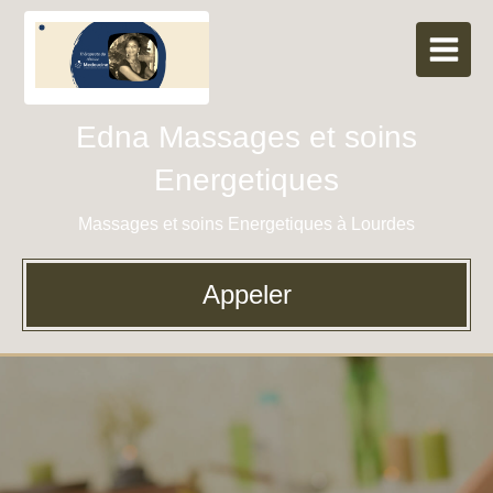
Edna Massages et soins
Energetiques
Massages et soins Energetiques à Lourdes
Appeler