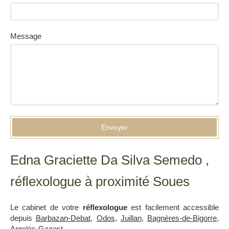
Message
Envoyer
Edna Graciette Da Silva Semedo ,
réflexologue à proximité Soues
Le cabinet de votre
réflexologue
est facilement accessible
depuis
Barbazan-Debat
,
Odos
,
Juillan
,
Bagnères-de-Bigorre
,
Argelès-Gazost
.